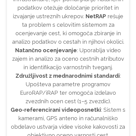
podatkov otežuje določanje prioritet in
izvajanje ustreznih ukrepov.
NetRAP
rešuje
ta problem s celovitim sistemom za
ocenjevanje cest, ki omogoča zbiranje in
analizo podatkov o cestah in njihovi okolici.
Natančno ocenjevanje
: Uporablja video
zajem in analizo za oceno cestnih atributov
in identifikacijo varnostnih tveganj.
Združljivost z mednarodnimi standardi
:
Upošteva parametre programov
EuroRAP/iRAP ter omogoča izdelavo
zvezdnih ocen cest (1–5 zvezdic).
Geo-referencirani videoposnetki
: Sistem s
kamerami, GPS anteno in računalniško
obdelavo ustvarja videe visoke kakovosti za
objektivno oceno varnosti cest.