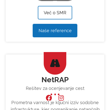
Več o SMR
Naše reference
NetRAP
Rešitev za ocenjevanje cest
Prometna varnost je ključni izziv sodobne
infrastrukture, kjer pomanjkanje natančnih